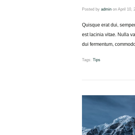
Lorem ipsum dolor sit am
condimentum ligula rutrum
aliquam, vitae luctus au
Tags:
Information
,
Tips