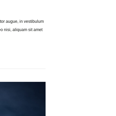
is fermentum, eu
etur mi vel tellus
per, est …
Read More