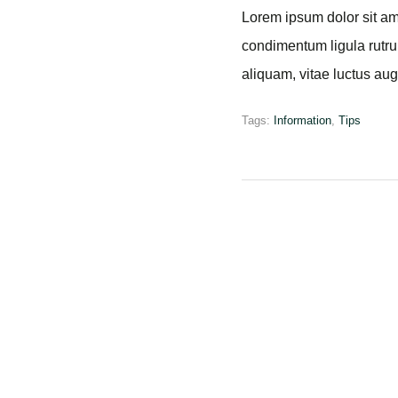
Posted by
admin
on
April 17,
Posuere sapien volutpat ut
vulputate ligula. Nullam 
ante in, malesuada pell
Tags:
FAQ
,
Information
,
Tips