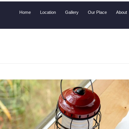
 2021
Home
Location
Gallery
Our Place
Abou
et, consectetur adipiscing elit. Vivamus lobortis nulla non maur
.rnrnIn tristique lobortis metus quis pretium. Vestibulum consect
gue finibus. Nunc faucibus, nibh scelerisque imperdiet ullamcor