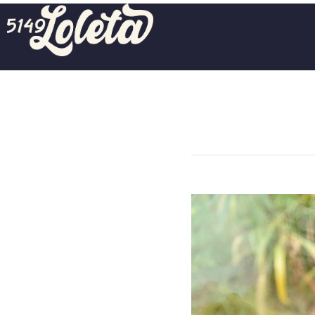
Posted by
admin
on
April 20,
Lorem ipsum dolor sit am
condimentum ligula rutrum
aliquam, vitae luctus au
Tags:
Information
,
Tips