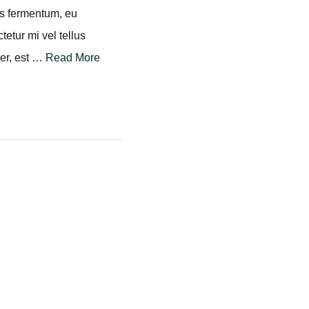
ellentesque sit amet
 leo quam, hendrerit nec