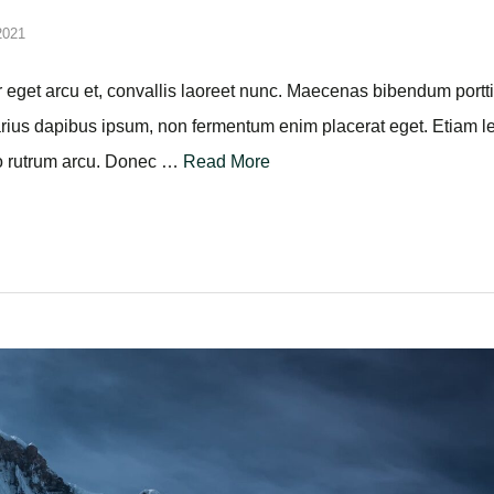
et, consectetur adipiscing elit. Vivamus lobortis nulla non maur
.rnrnIn tristique lobortis metus quis pretium. Vestibulum consect
gue finibus. Nunc faucibus, nibh scelerisque imperdiet ullamcor