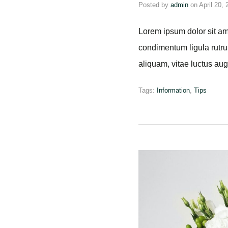
Posted by
admin
on
April 10,
Quisque erat dui, semper
est lacinia vitae. Nulla 
dui fermentum, commodo
Tags:
Tips