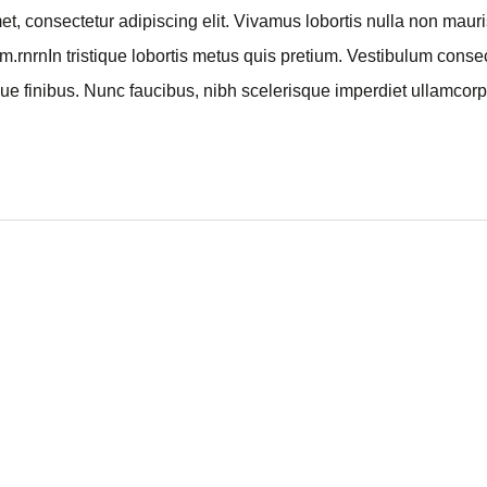
 2017
 facilisis nulla at est ornare, vitae pharetra lectus hendrerit. P
suscipit hendrerit metus, et blandit tellus fermentum ut. Aenean
entesque mauris. Aliquam lectus sapien, …
Read More