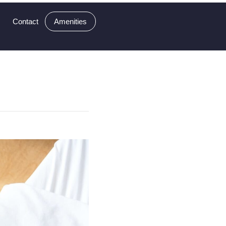
t
Contact
Amenities
is fermentum, eu
etur mi vel tellus
per, est …
Read More