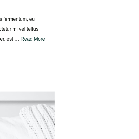
tor augue, in vestibulum
o nisi, aliquam sit amet