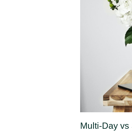
Our Essentia
Posted by
admin
on
April 20,