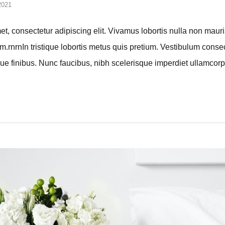
 2021
 eget arcu et, convallis laoreet nunc. Maecenas bibendum portti
varius dapibus ipsum, non fermentum enim placerat eget. Etiam le
 rutrum arcu. Donec …
Read More